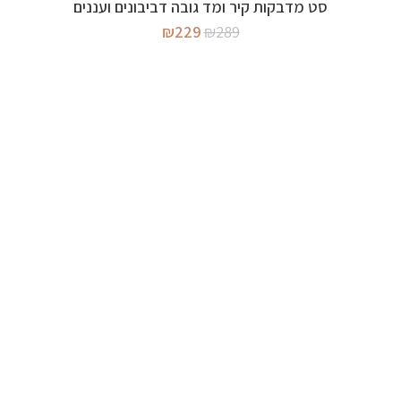
מידע נוסף
סט מדבקות קיר ומד גובה דביבונים ועננים
המלאי אזל
המחיר
המחיר
₪
229
₪
289
המקורי
הנוכחי
היה:
הוא:
₪229.
₪289.