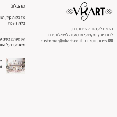
מהבלוג
מדבקות קיר, תמו
בלתי נשכח
נשמח לעמוד לשירותכם,
לתת יעוץ מקצועי או מענה לשאלותיכם
השפעת צבעים על 
שירות ותמיכה:
customer@vkart.co.il
משפיעים על התח
שט
ונ