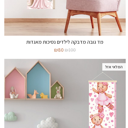
מידע נוסף
מד גובה מדבקה לילדים נסיכות מאגדות
המחיר
המחיר
₪
80
₪
100
המקורי
הנוכחי
היה:
הוא:
₪80.
₪100.
המלאי אזל