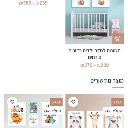
טווח
₪
389
₪
239
–
מחירים:
עד
תמונות לחדר ילדים כדורים
פורחים
טווח
₪
379
₪
239
–
מחירים:
מוצרים קשורים
עד
SALE
SALE
המלאי אזל
המלאי אזל