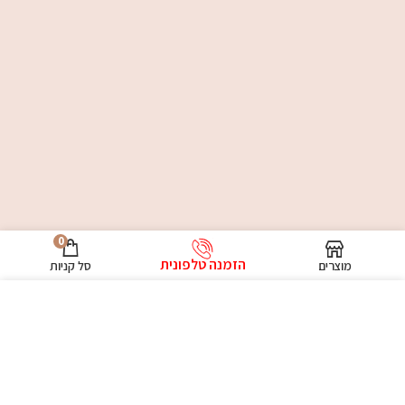
0
הזמנה טלפונית
מוצרים
סל קניות
לידיעתך, אתר זה משתמש בקובצי Cookies בין השאר לצורך
שיפור חוויית המשתמש, ניתוח ביצועים, והתאמת תכנים
ופרסומות. המשך הגלישה באתר מהווה הסכמה לשימוש
בקובצי Cookies בהתאם למדיניות שלנו. למידע נוסף והרחבה,
עיין/י