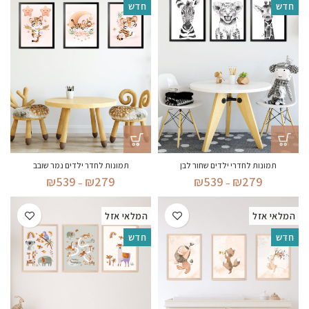
חדש
חדש
תמונות לחדרי ילדים שחור לבן
תמונות לחדר ילדים נמר שובב
טווח
טווח
₪
539
₪
279
₪
539
₪
279
–
–
מחירים:
מחירים:
המלאי אזל
המלאי אזל
עד
עד
חדש
חדש