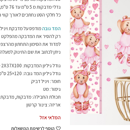
גדלי מדבקות מ 5 ס"מ עד 76 ס"מ, ניתן לראות את הגדלים בתמונות.
כל חלקי הסט נחתכים לאורך קווי 
המד גובה
מודפס על מדבקת ויניל א
רק להסיר את המדבקה מהפלקט ולה
למדוד את הסימון התחתון מהרצפה,
ניתן לכתוב את שם התינוק למעלה 
גודל גיליון המדבקות: 2X37X100 ס"מ
גודל גיליון המד גובה: 120×25 ס"מ
חומר: ויניל דביק
גימור: מט
תכולת החבילה: מדבקות, מדבקת 
אריזה: צינור קרטון
המלאי אזל
הוסף לרשימת המשאלות