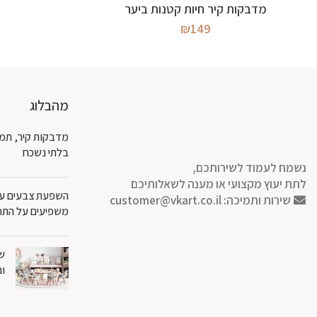
מידע נוסף
מדבקות קיר חיות קטנות ביער
₪
149
מהבלוג
מדבקות קיר, תמו
בלתי נשכח
נשמח לעמוד לשירותכם,
לתת יעוץ מקצועי או מענה לשאלותיכם
השפעת צבעים על 
שירות ותמיכה:
customer@vkart.co.il
משפיעים על התח
שט
ונ