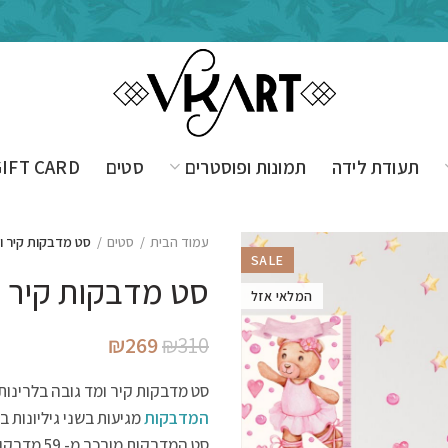
תעודת לידה
תמונות ופוסטרים
סטים
GIFT CARD
עמוד הבית
סטים
סט מדבקות קיר ומ
SALE
סט מדבקות קיר ומ
המלאי אזל
המחיר
המחיר
₪
269
₪
310
המקורי
הנוכחי
סט מדבקות קיר ומד גובה בלרינות 
היה:
הוא:
המדבקות
מגיעות בשני גיליונות בגודל 100×7
₪269.
₪310.
סט המדבקות מורכב מ- 59 מדבקות גדולות.