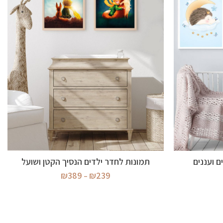
בחר אפשרויות
ם ועננים
תמונות לחדר ילדים הנסיך הקטן ושועל
וח
טווח
₪
389
₪
239
–
ירים:
מחירים:
ד
עד