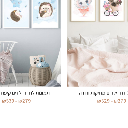
בחר אפשרויות
בחר אפשרויות
חדר ילדים מתיקות ורודה
תמונות לחדר ילדים קיפודי
טווח
טו
₪
539
₪
279
₪
529
₪
279
–
–
מחירים:
מח
עד
ע