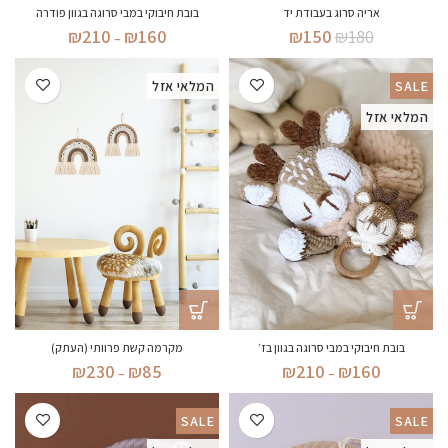
אריה סרוג בעבודת יד
בובת חיבוקי במבי סרוגה בגוון פודרה
המחיר
המחיר
טווח
₪
210
₪
160
₪
150
₪
180
–
המקורי
הנוכחי
מחירים:
היה:
הוא:
SALE
המלאי אזל
₪180.
₪150.
עד
המלאי אזל
בובת חיבוקי במבי סרוגה בגוון בז׳
מקרמה קשת פרוותי (העתק)
טווח
טווח
₪
230
₪
85
₪
210
₪
160
–
–
מחירים:
מחירים:
SALE
SALE
עד
עד