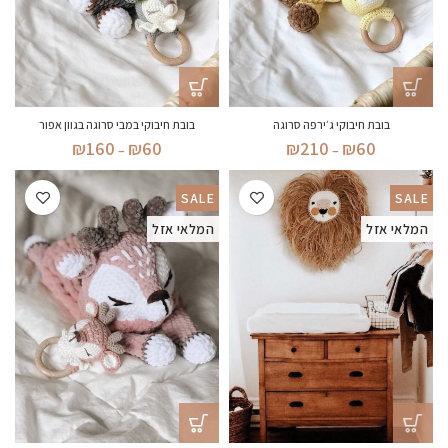
בובת חיבוקי ג׳ירפה סרוגה
בובת חיבוקי במבי סרוגה בגוון אפור
טווח
טווח
₪
160
₪
60
₪
210
₪
60
–
–
מחירים:
מחירים:
SALE
SALE
עד
עד
המלאי אזל
המלאי אזל