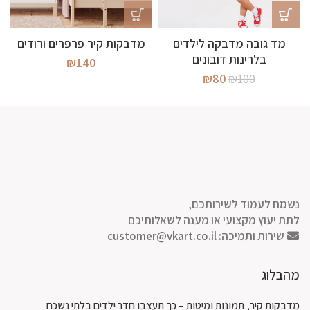
מד גובה מדבקה לילדים
מדבקות קיר פרפרים ורודים
בלרינות דובונים
₪
140
המחיר
המחיר
₪
80
₪
100
המקורי
הנוכחי
היה:
הוא:
₪80.
₪100.
נשמח לעמוד לשירותכם,
לתת יעוץ מקצועי או מענה לשאלותיכם
שירות ותמיכה:
customer@vkart.co.il
מהבלוג
מדבקות קיר, תמונות ומיטות – כך תעצבו חדר ילדים בלתי נשכח