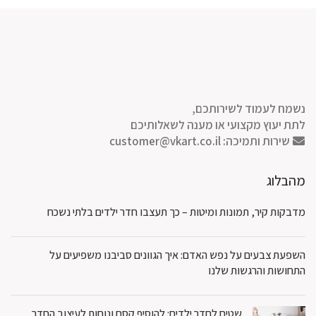
₪80.
₪100.
₪80.
₪100.
נשמח לעמוד לשירותכם,
לתת יעוץ מקצועי או מענה לשאלותיכם
שירות ותמיכה:
customer@vkart.co.il
מהבלוג
מדבקות קיר, תמונות ומיטות – כך תעצבו חדר ילדים בלתי נשכח
השפעת צבעים על נפש האדם: איך הגוונים סביבנו משפיעים על
התחושות והרגשות שלנו
שטיח לחדר ילדים: להוסיף קסם ונוחות לעיצוב החדר