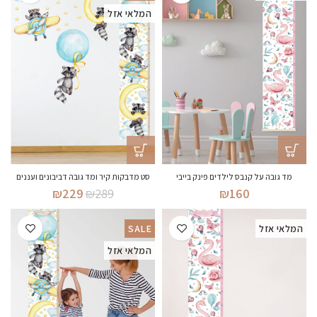
המלאי אזל
סט מדבקות קיר ומד גובה דביבונים ועננים
מד גובה על קנבס לילדים פינק בייבי
המחיר
המחיר
₪
229
₪
289
₪
160
המקורי
הנוכחי
היה:
הוא:
המלאי אזל
SALE
₪229.
₪289.
המלאי אזל