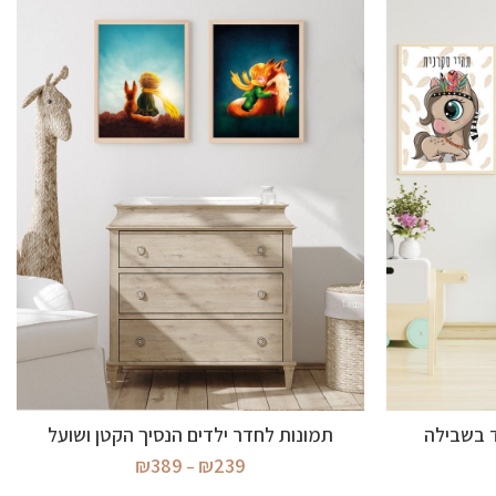
בחר אפשרויות
ד בשבילה
תמונות לחדר ילדים הנסיך הקטן ושועל
וח
טווח
₪
389
₪
239
–
ירים:
מחירים: