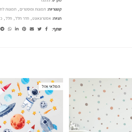
מק"ט:
IS533
קטגוריות:
תמונות ופוסטרים
,
תמונות לחד
תגיות:
אסטרונאונט
,
חדר חלל
,
חלל
,
כד
שתף
המלאי אזל