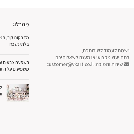
עד
מהבלוג
מדבקות קיר, תמו
בלתי נשכח
נשמח לעמוד לשירותכם,
לתת יעוץ מקצועי או מענה לשאלותיכם
השפעת צבעים על 
שירות ותמיכה:
customer@vkart.co.il
משפיעים על התח
שט
ונ