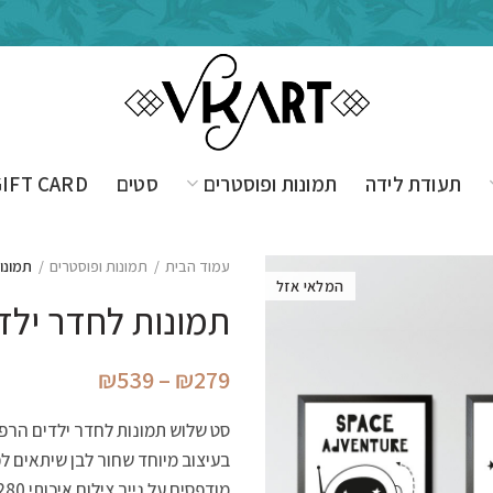
תעודת לידה
תמונות ופוסטרים
סטים
GIFT CARD
עמוד הבית
תמונות ופוסטרים
תמונו
המלאי אזל
תמונות לחדר יל
טווח
₪
539
–
₪
279
מחירים:
סט שלוש תמונות לחדר ילדים הרפ
בעיצוב מיוחד שחור לבן שיתאים לכ
עד
מודפסים על נייר צילום איכותי 280 גרם.