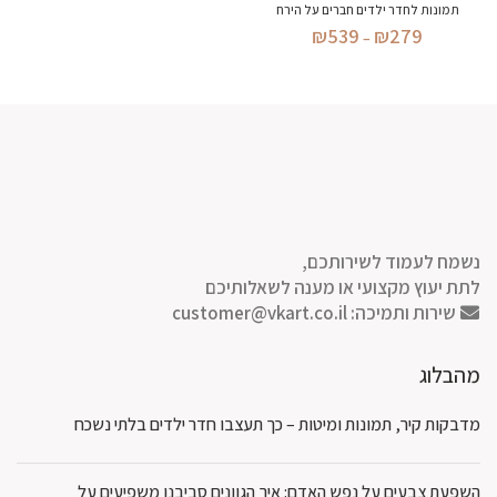
תמונות לחדר ילדים חברים על הירח
טווח
₪
539
₪
279
–
מחירים:
עד
נשמח לעמוד לשירותכם,
לתת יעוץ מקצועי או מענה לשאלותיכם
שירות ותמיכה:
customer@vkart.co.il
מהבלוג
מדבקות קיר, תמונות ומיטות – כך תעצבו חדר ילדים בלתי נשכח
השפעת צבעים על נפש האדם: איך הגוונים סביבנו משפיעים על