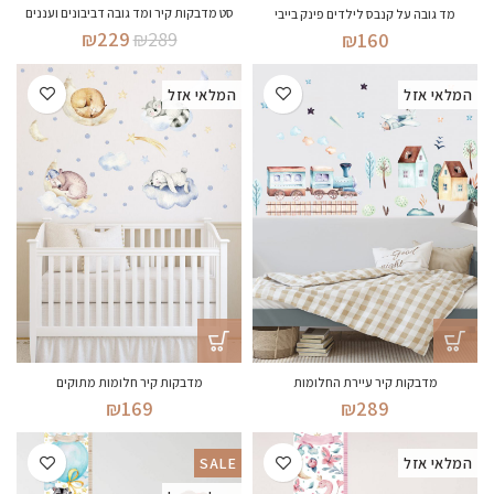
סט מדבקות קיר ומד גובה דביבונים ועננים
מד גובה על קנבס לילדים פינק בייבי
המחיר
המחיר
₪
229
₪
289
₪
160
המקורי
הנוכחי
היה:
הוא:
המלאי אזל
המלאי אזל
₪229.
₪289.
מדבקות קיר עיירת החלומות
מדבקות קיר חלומות מתוקים
₪
169
₪
289
המלאי אזל
SALE