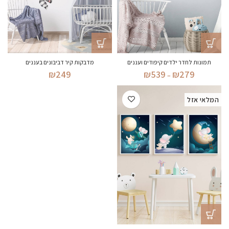
תמונות לחדר ילדים קיפודים ועננים
מדבקות קיר דביבונים בעננים
טווח
₪
249
₪
539
₪
279
–
מחירים:
המלאי אזל
עד