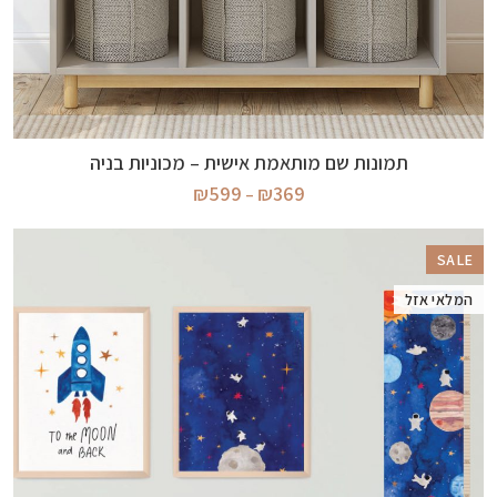
בחר אפשרויות
תמונות שם מותאמת אישית – מכוניות בניה
טווח
₪
599
₪
369
–
מחירים:
עד
SALE
המלאי אזל