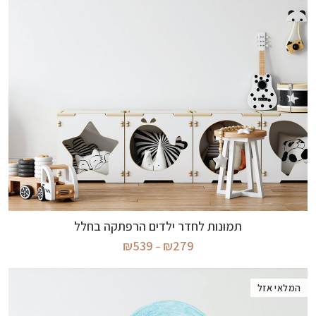
בחר אפשרויות
תמונות לחדר ילדים הרפתקה בחלל
טווח
₪
539
₪
279
–
מחירים:
עד
המלאי אזל