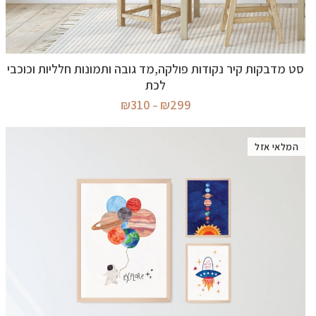
בחר אפשרויות
סט מדבקות קיר נקודות פולקה,מד גובה ותמונות חלליות וכוכבי
לכת
טווח
₪
310
₪
299
–
מחירים:
עד
המלאי אזל