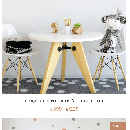
בחר אפשרויות
תמונות לחדר ילדים זוג ינשופים צבעוניים
טווח
₪
399
₪
229
–
מחירים:
עד
SALE