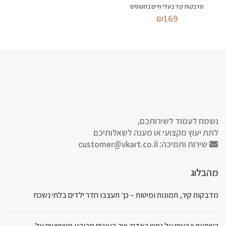
מדבקות קיר בעלי חיים במטוסים
₪
169
נשמח לעמוד לשירותכם,
לתת יעוץ מקצועי או מענה לשאלותיכם
שירות ותמיכה:
customer@vkart.co.il
מהבלוג
מדבקות קיר, תמונות ומיטות – כך תעצבו חדר ילדים בלתי נשכח
השפעת צבעים על נפש האדם: איך הגוונים סביבנו משפיעים על