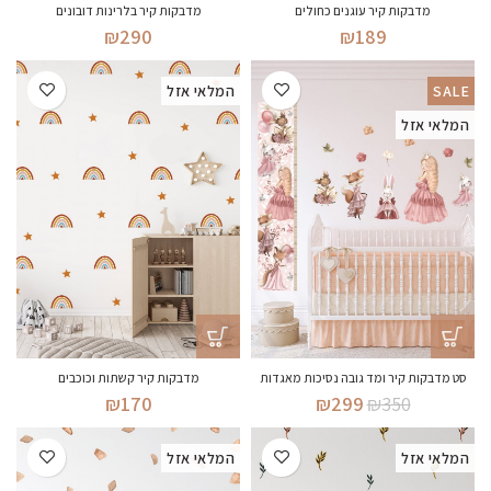
מדבקות קיר עוגנים כחולים
מדבקות קיר בלרינות דובונים
₪
290
₪
189
SALE
המלאי אזל
המלאי אזל
סט מדבקות קיר ומד גובה נסיכות מאגדות
מדבקות קיר קשתות וכוכבים
המחיר
המחיר
₪
170
₪
299
₪
350
המקורי
הנוכחי
היה:
הוא:
המלאי אזל
המלאי אזל
₪299.
₪350.