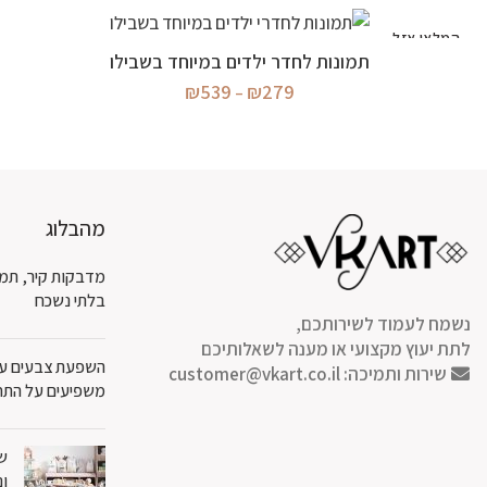
המלאי אזל
בחר אפשרויות
תמונות לחדר ילדים במיוחד בשבילו
טווח
₪
539
₪
279
–
מחירים:
עד
מהבלוג
מדבקות קיר, תמו
בלתי נשכח
נשמח לעמוד לשירותכם,
לתת יעוץ מקצועי או מענה לשאלותיכם
השפעת צבעים על 
שירות ותמיכה:
customer@vkart.co.il
משפיעים על התח
שט
ונ