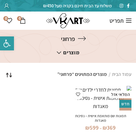
משלוח עד הבית חינם בקניה מעל ₪450
0
0
תפריט
פתח סרגל 
פרחוני
מוצרים
עמוד הבית
מוצרים המתויגים “פרחוני”
המלאי אזל
חדש
תמונות שם מותאמת אישית – נסיכות
מאגדות
טווח
₪
599
₪
369
–
מחירים: