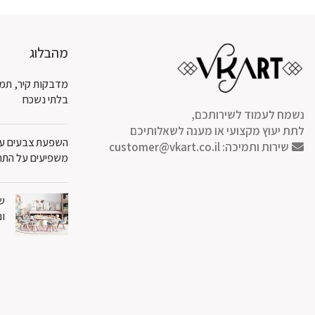
מהבלוג
מדבקות קיר, תמו
בלתי נשכח
נשמח לעמוד לשירותכם,
לתת יעוץ מקצועי או מענה לשאלותיכם
השפעת צבעים על 
שירות ותמיכה:
customer@vkart.co.il
משפיעים על התח
שט
ונ