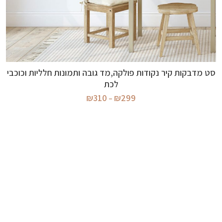
בחר אפשרויות
סט מדבקות קיר נקודות פולקה,מד גובה ותמונות חלליות וכוכבי
לכת
טווח
₪
310
₪
299
–
מחירים:
עד