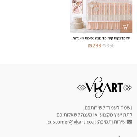
סט מדבקות קיר ומד גובה נסיכות מאגדות
המחיר
המחיר
₪
299
₪
350
המקורי
הנוכחי
היה:
הוא:
₪299.
₪350.
נשמח לעמוד לשירותכם,
לתת יעוץ מקצועי או מענה לשאלותיכם
שירות ותמיכה:
customer@vkart.co.il