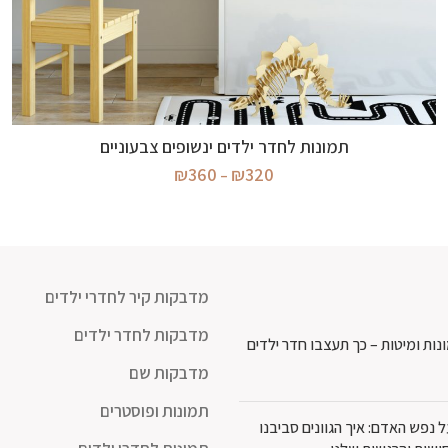
בחר אפשרויות
תמונות לחדר ילדים ינשופים צבעוניים
טווח
₪
360
₪
320
–
מחירים:
עד
מדבקות קיר לחדרי ילדים
מדבקות לחדר ילדים
נות ומיטות – כך תעצבו חדר ילדים
מדבקות שם
תמונות ופוסטרים
נפש האדם: איך הגוונים סביבנו