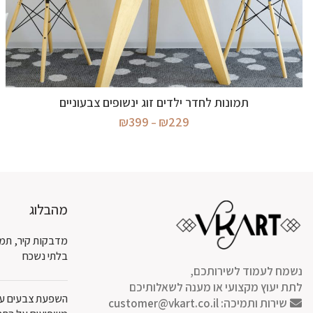
בחר אפשרויות
תמונות לחדר ילדים זוג ינשופים צבעוניים
טווח
₪
399
₪
229
–
מחירים:
עד
מהבלוג
מדבקות קיר, תמו
בלתי נשכח
נשמח לעמוד לשירותכם,
לתת יעוץ מקצועי או מענה לשאלותיכם
השפעת צבעים על 
שירות ותמיכה:
customer@vkart.co.il