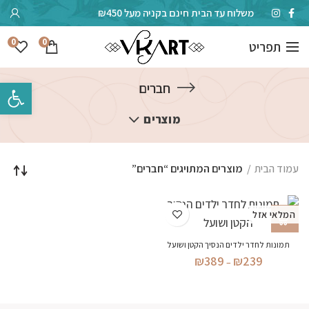
משלוח עד הבית חינם בקניה מעל ₪450
0
0
תפריט
פתח סרגל 
חברים
מוצרים
עמוד הבית
מוצרים המתויגים “חברים”
המלאי אזל
תמונות לחדר ילדים הנסיך הקטן ושועל
טווח
₪
389
₪
239
–
מחירים:
עד