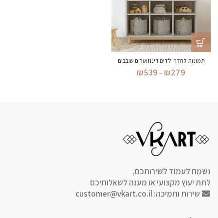
תמונות לחדר ילדים דינוזאורים שובבים
טווח
₪
539
₪
279
–
מחירים:
עד
נשמח לעמוד לשירותכם,
לתת יעוץ מקצועי או מענה לשאלותיכם
שירות ותמיכה:
customer@vkart.co.il